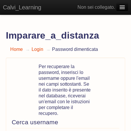
Calvi_Learning
Non sei collegato.
Italiano ‎(it)‎
Imparare_a_distanza
Home
→
Login
→
Password dimenticata
Per recuperare la
password, inserisci lo
username oppure l'email
nei campi sottostanti. Se
il dato inserito è presente
nel database, riceverai
un'email con le istruzioni
per completare il
recupero.
Cerca username