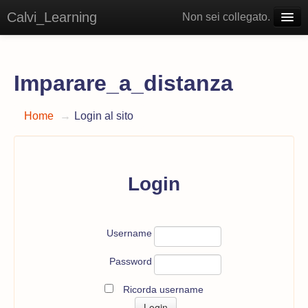
Calvi_Learning
Non sei collegato.
Italiano ‎(it)‎
Imparare_a_distanza
Home
→
Login al sito
Login
Username
Password
Ricorda username