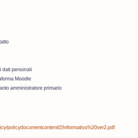
tatto
 dati personali
taforma Moodle
anto amministratore primario
policy/policydocumentcontent/2/informativa%20ver2.pdf