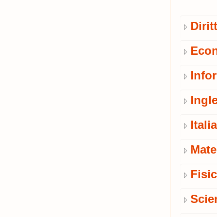
Diri
Econ
Info
Ingl
Itali
Mate
Fisi
Scie