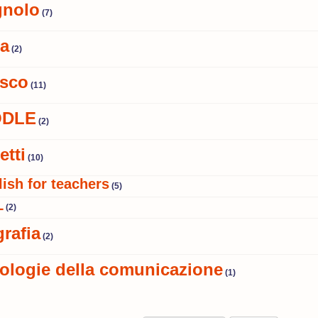
gnolo
(7)
ia
(2)
sco
(11)
DLE
(2)
etti
(10)
ish for teachers
(5)
L
(2)
rafia
(2)
ologie della comunicazione
(1)