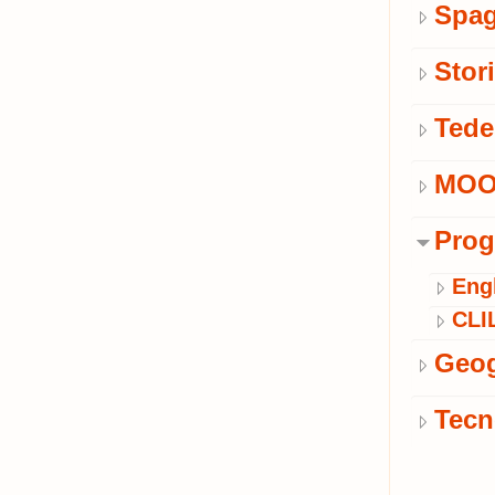
Spa
Stor
Tede
MOO
Prog
Engl
CLI
Geog
Tecn