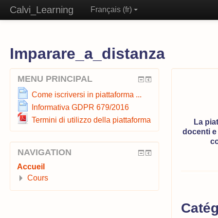
Calvi_Learning
Français ‎(fr)‎
Imparare_a_distanza
MENU PRINCIPAL
Come iscriversi in piattaforma ...
Informativa GDPR 679/2016
Termini di utilizzo della piattaforma
La pia
docenti e
co
NAVIGATION
Accueil
Cours
Catég