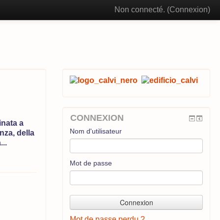
Non connecté. (
Connexion
)
CONNEXION
inata a
Nom d'utilisateur
nza, della
..
Mot de passe
Mot de passe perdu ?