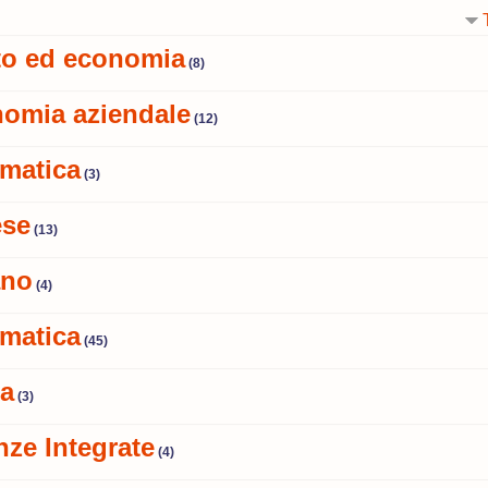
tto ed economia
(8)
omia aziendale
(12)
rmatica
(3)
ese
(13)
ano
(4)
matica
(45)
ca
(3)
nze Integrate
(4)