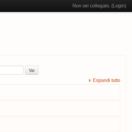
Non sei collegato. (
Login
)
Espandi tutto