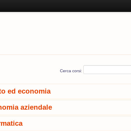
Cerca corsi:
tto ed economia
omia aziendale
rmatica