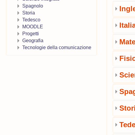
Spagnolo
Ingl
Storia
Tedesco
Ital
MOODLE
Progetti
Mate
Geografia
Tecnologie della comunicazione
Fisi
Scie
Spa
Stor
Ted