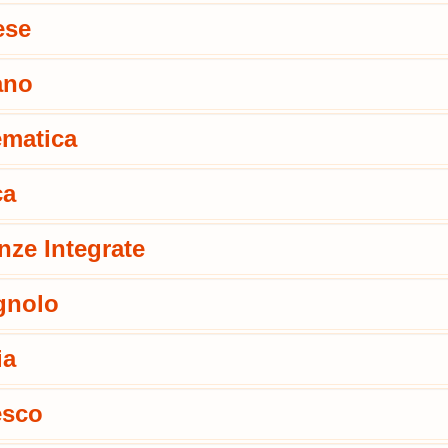
ese
iano
matica
ca
nze Integrate
gnolo
ia
esco