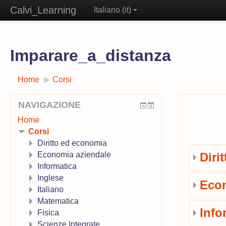
Calvi_Learning
Italiano ‎(it)‎
Imparare_a_distanza
Home
▶︎
Corsi
NAVIGAZIONE
Home
Corsi
Diritto ed economia
Economia aziendale
Diri
Informatica
Inglese
Econ
Italiano
Matematica
Info
Fisica
Scienze Integrate