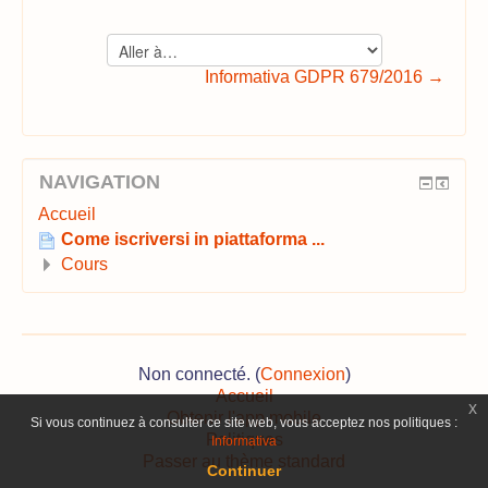
Aller
à…
Informativa GDPR 679/2016 →
NAVIGATION
Accueil
Come iscriversi in piattaforma ...
Cours
Non connecté. (
Connexion
)
Accueil
x
Obtenir l'app mobile
Si vous continuez à consulter ce site web, vous acceptez nos politiques :
Politiques
Informativa
Passer au thème standard
Continuer