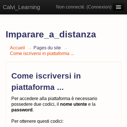
Calvi_Learning
Non connecté. (
Connexion
)
Français ‎(fr)‎
Imparare_a_distanza
Accueil
→
Pages du site
→
Come iscriversi in piattaforma ...
Come iscriversi in
piattaforma ...
P
er accedere alla piattaforma è necessario
possedere due codici, il
nome
utente
e la
password
.
Per ottenere questi codici: