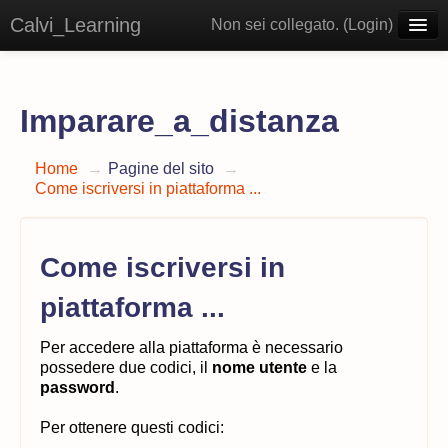
Calvi_Learning
Non sei collegato. (
Login
)
Italiano ‎(it)‎
Imparare_a_distanza
Home
→
Pagine del sito
→
Come iscriversi in piattaforma ...
Come iscriversi in
piattaforma ...
P
er accedere alla piattaforma è necessario
possedere due codici, il
nome
utente
e la
password
.
Per ottenere questi codici: