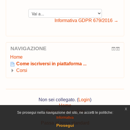
Vai
a...
Informativa GDPR 679/2016 →
NAVIGAZIONE
Home
Come iscriversi in piattaforma ...
Corsi
Non sei collegato. (
Login
)
Home
x
Ottieni l'app mobile
Se prosegui nella navigazione del sito, ne accetti le politiche:
Politiche
Informativa
Passa al tema standard
Prosegui