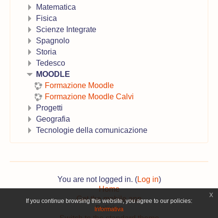
Matematica
Fisica
Scienze Integrate
Spagnolo
Storia
Tedesco
MOODLE
Formazione Moodle
Formazione Moodle Calvi
Progetti
Geografia
Tecnologie della comunicazione
You are not logged in. (
Log in
)
Home
x
Get the mobile app
If you continue browsing this website, you agree to our policies:
Policies
Informativa