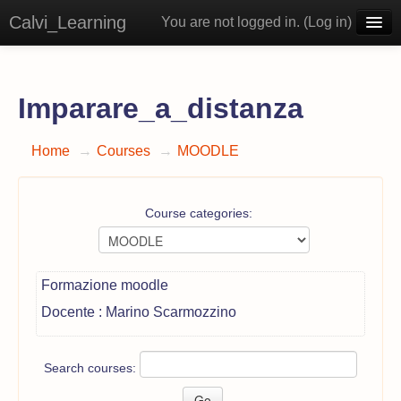
Calvi_Learning
You are not logged in. (
Log in
)
English ‎(en)‎
Imparare_a_distanza
Home
→
Courses
→
MOODLE
Course categories:
Formazione moodle
Docente : Marino Scarmozzino
Search courses: