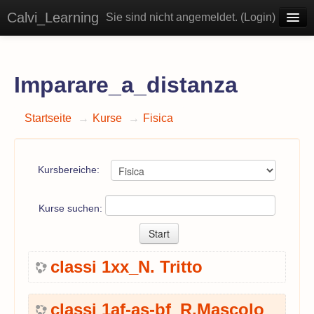
Calvi_Learning
Sie sind nicht angemeldet. (
Login
)
Deutsch ‎(de)‎
Imparare_a_distanza
Startseite
→
Kurse
→
Fisica
Kursbereiche:
Kurse suchen:
classi 1xx_N. Tritto
classi 1af-as-bf_R.Mascolo