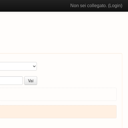
Non sei collegato. (
Login
)