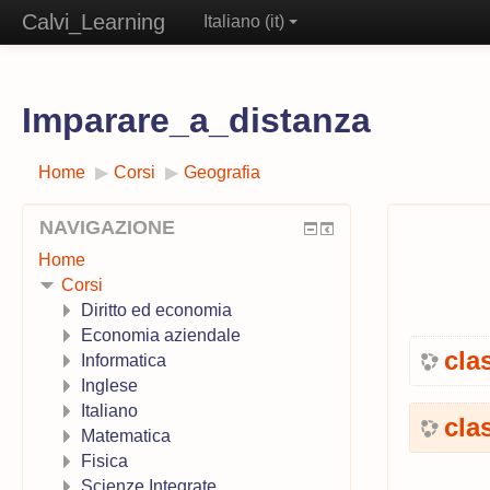
Calvi_Learning
Italiano ‎(it)‎
Imparare_a_distanza
Home
▶︎
Corsi
▶︎
Geografia
NAVIGAZIONE
Home
Corsi
Diritto ed economia
Economia aziendale
cla
Informatica
Inglese
Italiano
cla
Matematica
Fisica
Scienze Integrate