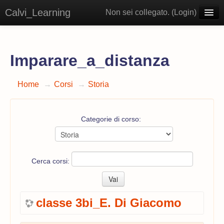
Calvi_Learning
Non sei collegato. (
Login
)
Italiano ‎(it)‎
Imparare_a_distanza
Home
→
Corsi
→
Storia
Categorie di corso:
Cerca corsi:
classe 3bi_E. Di Giacomo