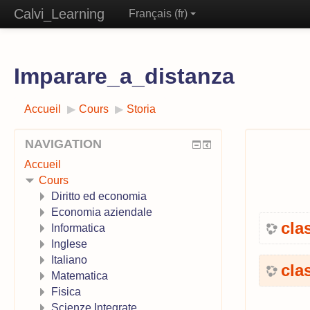
Calvi_Learning
Français ‎(fr)‎
Imparare_a_distanza
Accueil
▶︎
Cours
▶︎
Storia
NAVIGATION
Accueil
Cours
Diritto ed economia
Economia aziendale
cla
Informatica
Inglese
Italiano
cla
Matematica
Fisica
Scienze Integrate