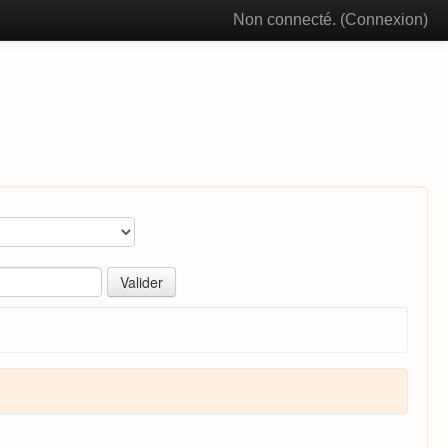
Non connecté. (
Connexion
)