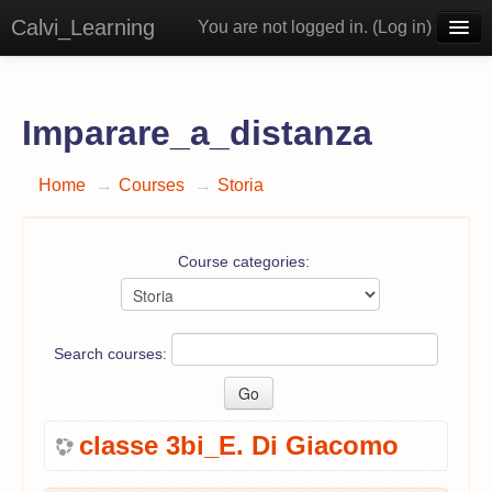
Calvi_Learning
You are not logged in. (
Log in
)
English ‎(en)‎
Imparare_a_distanza
Home
→
Courses
→
Storia
Course categories:
Search courses:
classe 3bi_E. Di Giacomo