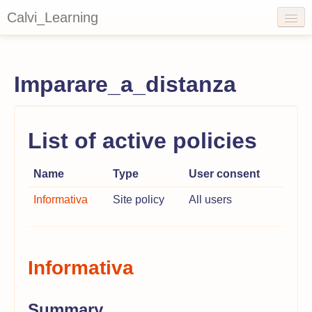
Calvi_Learning
English ‎(en)‎
Imparare_a_distanza
You are not logged in. (
Log in
)
List of active policies
Name
Type
User consent
Informativa
Site policy
All users
Informativa
Summary