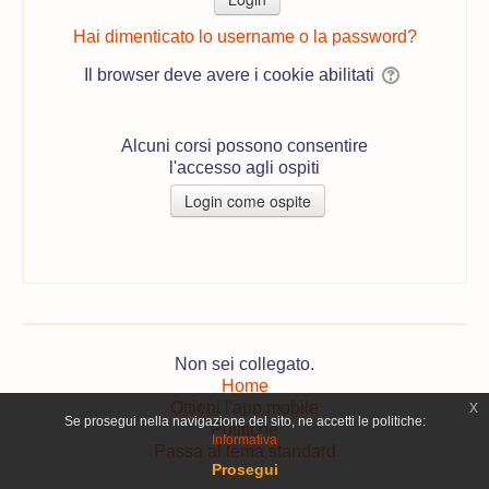
Hai dimenticato lo username o la password?
Il browser deve avere i cookie abilitati
Alcuni corsi possono consentire
l'accesso agli ospiti
Non sei collegato.
Home
x
Ottieni l'app mobile
Se prosegui nella navigazione del sito, ne accetti le politiche:
Politiche
Informativa
Passa al tema standard
Prosegui